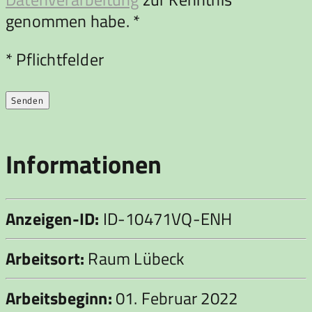
genommen habe. *
Bitte lasse dieses Feld leer.
* Pflichtfelder
Informationen
Anzeigen-ID:
ID-10471VQ-ENH
Arbeitsort:
Raum Lübeck
Arbeitsbeginn:
01. Februar 2022