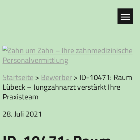
Zum
Inhalt
springen
Zahn
Startseite
>
Bewerber
>
ID-10471: Raum
Lübeck – Jungzahnarzt verstärkt Ihre
um
Praxisteam
Zahn
28. Juli 2021