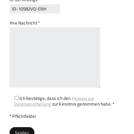
Ihre Nachricht *
Ich bestätige, dass ich den
Hinweis zur
Datenverarbeitung
zur Kenntnis genommen habe. *
Bitte lasse dieses Feld leer.
* Pflichtfelder