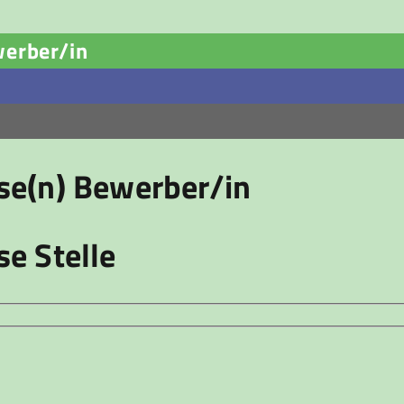
werber/in
ese(n) Bewerber/in
se Stelle