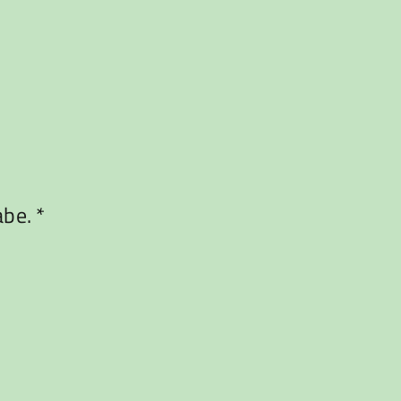
be. *