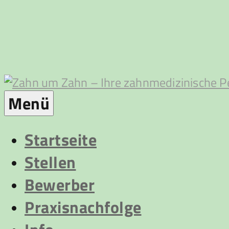
Zum
Inhalt
springen
Zahn
Menü
um
Startseite
Stellen
Zahn
Bewerber
Praxisnachfolge