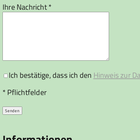
Ihre Nachricht *
Ich bestätige, dass ich den
Hinweis zur D
Bitte lasse dieses Feld leer.
* Pflichtfelder
Informationen