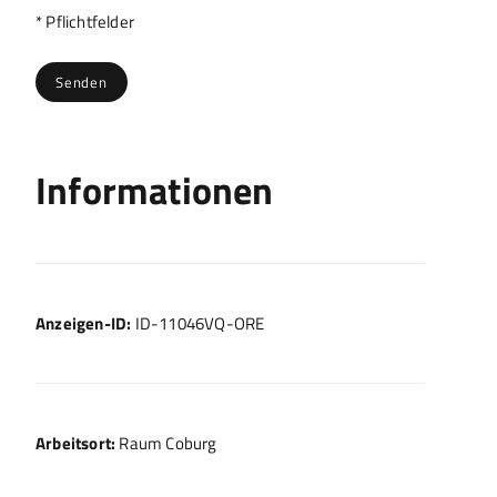
Bitte lasse dieses Feld leer.
* Pflichtfelder
Informationen
Anzeigen-ID:
ID-11046VQ-ORE
Arbeitsort:
Raum Coburg