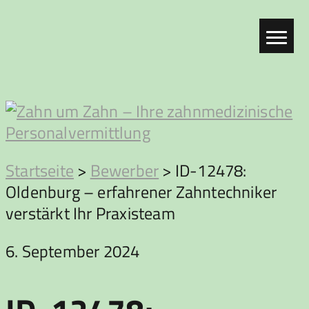
Zum
Inhalt
springen
Zahn
Startseite
>
Bewerber
>
ID-12478:
Oldenburg – erfahrener Zahntechniker
um
verstärkt Ihr Praxisteam
Zahn
6. September 2024