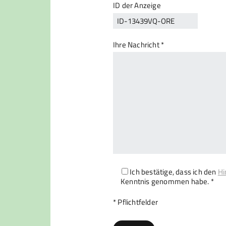
ID der Anzeige
Ihre Nachricht *
Ich bestätige, dass ich den
Hi
Kenntnis genommen habe. *
Bitte lasse dieses Feld leer.
* Pflichtfelder