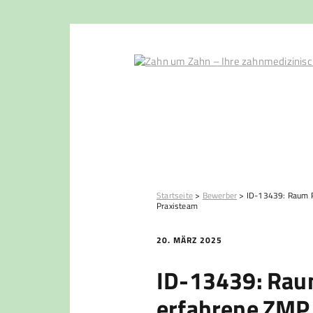
Startseite
>
Bewerber
>
ID-13439: Raum P
Praxisteam
20. MÄRZ 2025
ID-13439: Rau
erfahrene ZMP 