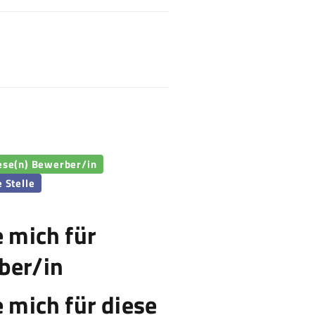
iese(n) Bewerber/in
e Stelle
e mich für
ber/in
e mich für diese