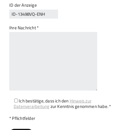
ID der Anzeige
Ihre Nachricht *
Ich bestätige, dass ich den
Hinweis zur
Datenverarbeitung
zur Kenntnis genommen habe. *
Bitte lasse dieses Feld leer.
* Pflichtfelder