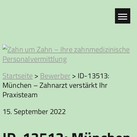
Zum
Inhalt
springen
Zahn
Startseite
>
Bewerber
>
ID-13513:
München – Zahnarzt verstärkt Ihr
um
Praxisteam
Zahn
15. September 2022