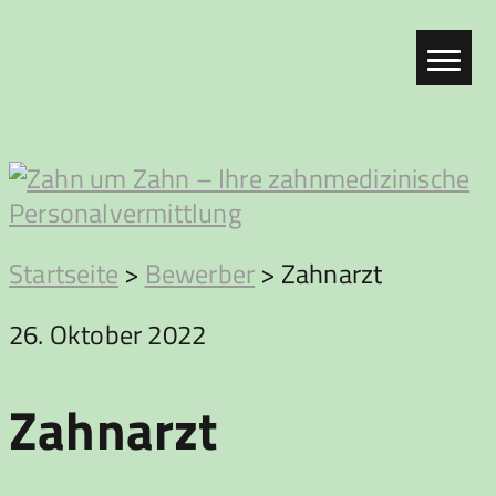
Zum
Inhalt
springen
Zahn
Startseite
>
Bewerber
>
Zahnarzt
um
26. Oktober 2022
Zahn
Zahnarzt