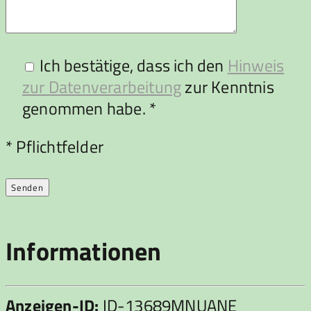
Ich bestätige, dass ich den
Hinweis
zur Datenverarbeitung
zur Kenntnis
genommen habe. *
Bitte lasse dieses Feld leer.
* Pflichtfelder
Informationen
Anzeigen-ID:
ID-13689MNUANE