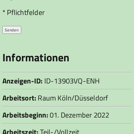
Bitte lasse dieses Feld leer.
* Pflichtfelder
Informationen
Anzeigen-ID:
ID-13903VQ-ENH
Arbeitsort:
Raum Köln/Düsseldorf
Arbeitsbeginn:
01. Dezember 2022
Arbeitszeit:
Teil-/Vollzeit