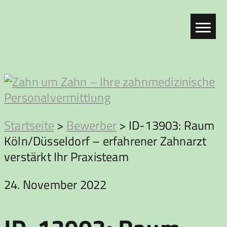
Zum
Inhalt
springen
Zahn
Startseite
>
Bewerber
>
ID-13903: Raum
Köln/Düsseldorf – erfahrener Zahnarzt
um
verstärkt Ihr Praxisteam
Zahn
24. November 2022