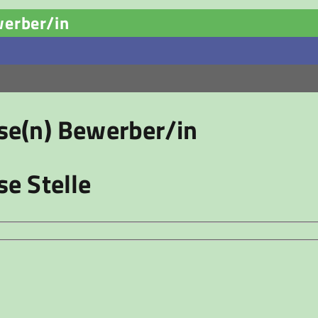
werber/in
ese(n) Bewerber/in
se Stelle