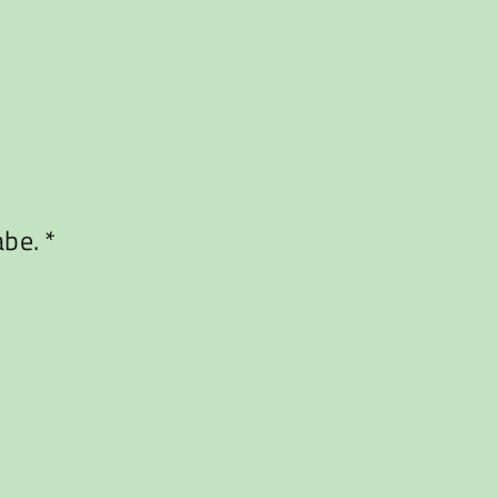
be. *