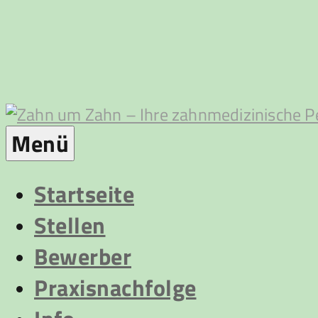
Zum
Inhalt
springen
Zahn
Menü
um
Startseite
Stellen
Zahn
Bewerber
Praxisnachfolge