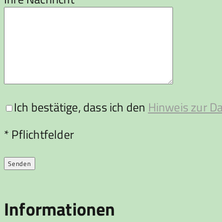
Ich bestätige, dass ich den
Hinweis zur D
Bitte lasse dieses Feld leer.
* Pflichtfelder
Informationen