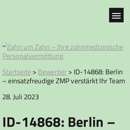
Zum
Inhalt
springen
Zahn
Startseite
>
Bewerber
>
ID-14868: Berlin
– einsatzfreudige ZMP verstärkt Ihr Team
um
28. Juli 2023
Zahn
ID-14868: Berlin –