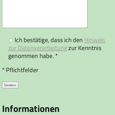
Ich bestätige, dass ich den
Hinweis
zur Datenverarbeitung
zur Kenntnis
genommen habe. *
Bitte lasse dieses Feld leer.
* Pflichtfelder
Informationen