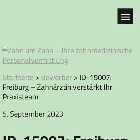
Zum
Inhalt
springen
Zahn
Startseite
>
Bewerber
>
ID-15007:
Freiburg – Zahnärztin verstärkt Ihr
um
Praxisteam
Zahn
5. September 2023