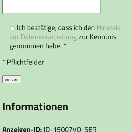
Ich bestätige, dass ich den
Hinweis
zur Datenverarbeitung
zur Kenntnis
genommen habe. *
Bitte lasse dieses Feld leer.
* Pflichtfelder
Informationen
Anzeigen-ID:
ID-15007VQ-SER