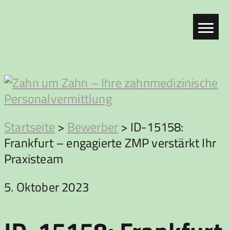
Zum
Inhalt
springen
Zahn
Startseite
>
Bewerber
>
ID-15158:
Frankfurt – engagierte ZMP verstärkt Ihr
um
Praxisteam
Zahn
5. Oktober 2023