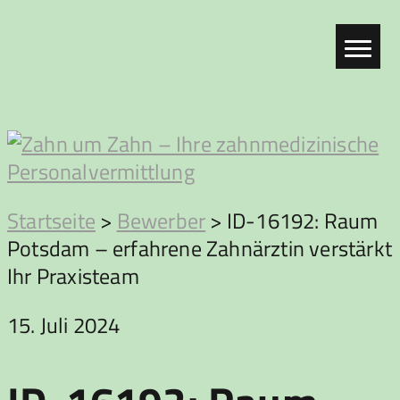
Zum
Inhalt
springen
Zahn
Startseite
>
Bewerber
>
ID-16192: Raum
Potsdam – erfahrene Zahnärztin verstärkt
um
Ihr Praxisteam
Zahn
15. Juli 2024