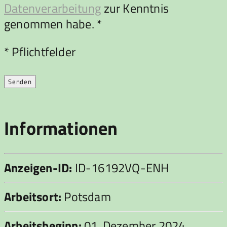
Datenverarbeitung
zur Kenntnis
genommen habe. *
Bitte lasse dieses Feld leer.
* Pflichtfelder
Informationen
Anzeigen-ID:
ID-16192VQ-ENH
Arbeitsort:
Potsdam
Arbeitsbeginn:
01. Dezember 2024