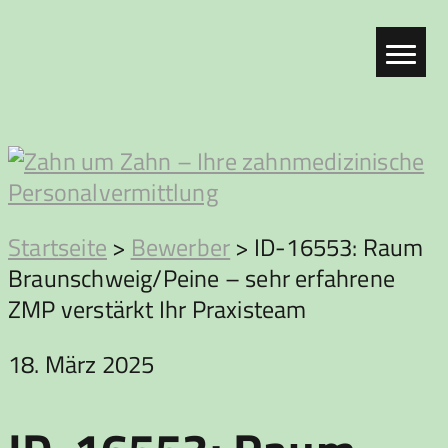
Zum
Inhalt
springen
Zahn
Startseite
>
Bewerber
>
ID-16553: Raum
Braunschweig/Peine – sehr erfahrene
um
ZMP verstärkt Ihr Praxisteam
Zahn
18. März 2025