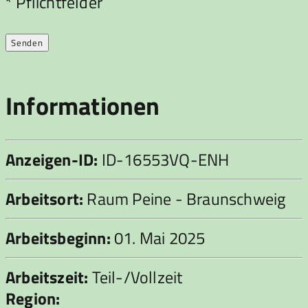
Bitte lasse dieses Feld leer.
* Pflichtfelder
Informationen
Anzeigen-ID:
ID-16553VQ-ENH
Arbeitsort:
Raum Peine - Braunschweig
Arbeitsbeginn:
01. Mai 2025
Arbeitszeit:
Teil-/Vollzeit
Region: