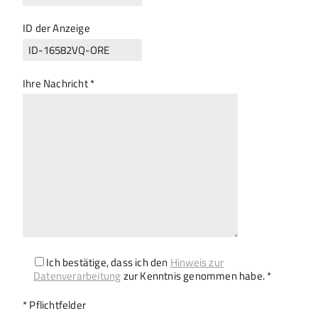
ID der Anzeige
Ihre Nachricht *
Ich bestätige, dass ich den
Hinweis zur
Datenverarbeitung
zur Kenntnis genommen habe. *
Bitte lasse dieses Feld leer.
* Pflichtfelder