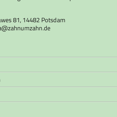
awes 81, 14482 Potsdam
urka@zahnumzahn.de
m