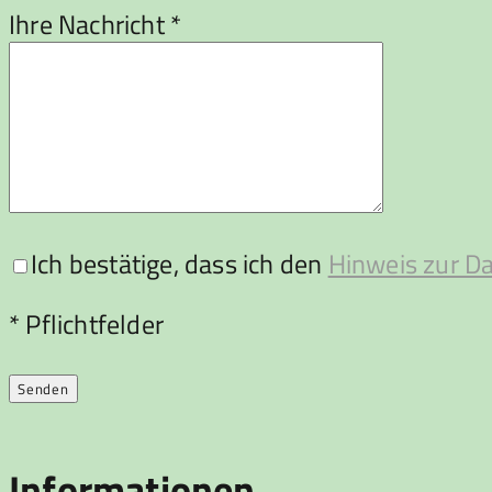
Ihre Nachricht *
Ich bestätige, dass ich den
Hinweis zur D
Bitte lasse dieses Feld leer.
* Pflichtfelder
Informationen