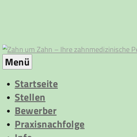
Zum
Inhalt
springen
Zahn
Menü
um
Startseite
Stellen
Zahn
Bewerber
Praxisnachfolge