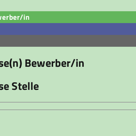
werber/in
ese(n) Bewerber/in
se Stelle