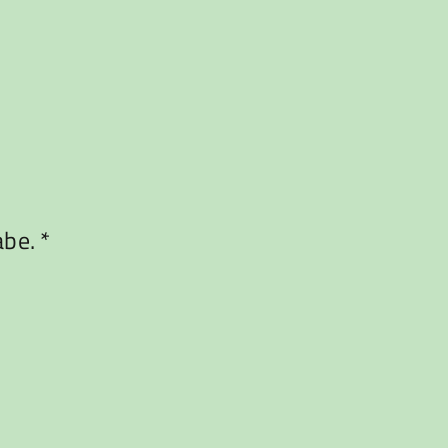
be. *