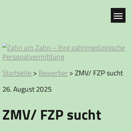
Zum
Inhalt
springen
Zahn
Startseite
>
Bewerber
>
ZMV/ FZP sucht
um
26. August 2025
Zahn
ZMV/ FZP sucht