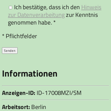
Ich bestätige, dass ich den
Hinweis
zur Datenverarbeitung
zur Kenntnis
genommen habe. *
Bitte lasse dieses Feld leer.
* Pflichtfelder
Informationen
Anzeigen-ID:
ID-17008MZI/SM
Arbeitsort:
Berlin