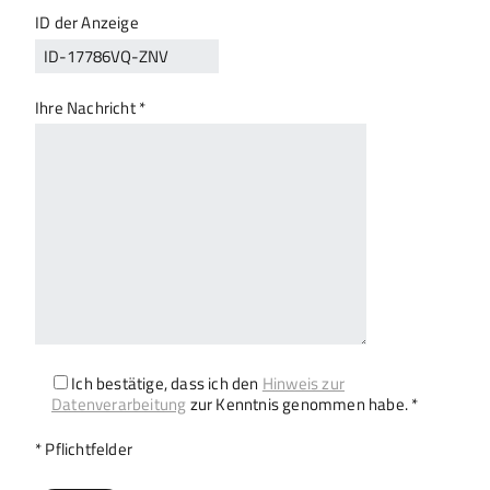
ID der Anzeige
Ihre Nachricht *
Ich bestätige, dass ich den
Hinweis zur
Datenverarbeitung
zur Kenntnis genommen habe. *
Bitte lasse dieses Feld leer.
* Pflichtfelder