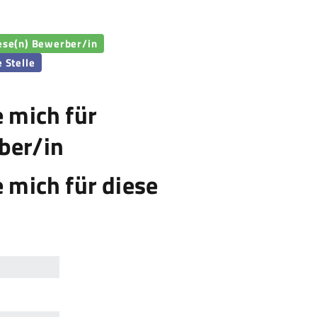
iese(n) Bewerber/in
e Stelle
e mich für
ber/in
e mich für diese