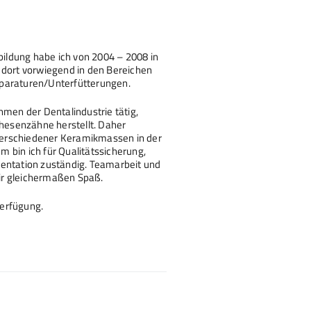
ldung habe ich von 2004 – 2008 in
 dort vorwiegend in den Bereichen
paraturen/Unterfütterungen.
hmen der Dentalindustrie tätig,
esenzähne herstellt. Daher
e verschiedener Keramikmassen in der
 bin ich für Qualitätssicherung,
tation zuständig. Teamarbeit und
ir gleichermaßen Spaß.
Verfügung.