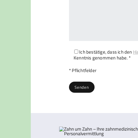
Ich bestätige, dass ich den
Hi
Kenntnis genommen habe. *
Bitte lasse dieses Feld leer.
* Pflichtfelder