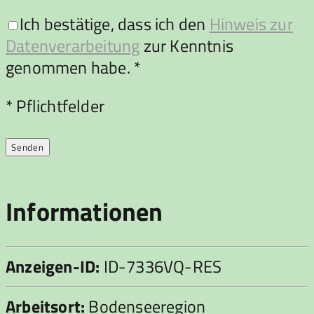
Ich bestätige, dass ich den
Hinweis zur
Datenverarbeitung
zur Kenntnis
genommen habe. *
Bitte lasse dieses Feld leer.
* Pflichtfelder
Informationen
Anzeigen-ID:
ID-7336VQ-RES
Arbeitsort:
Bodenseeregion