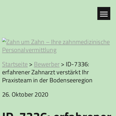
Zum
Inhalt
springen
Zahn
Startseite
>
Bewerber
>
ID-7336:
erfahrener Zahnarzt verstärkt Ihr
um
Praxisteam in der Bodenseeregion
Zahn
26. Oktober 2020