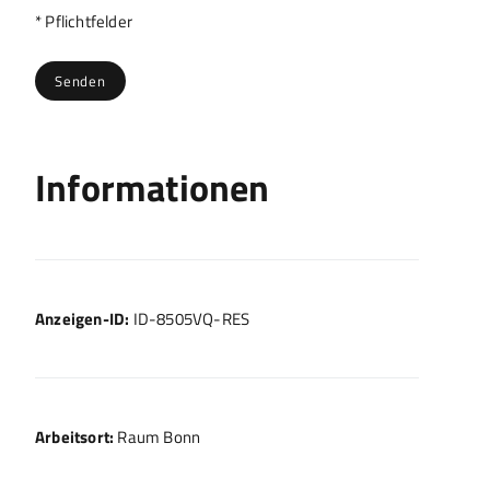
Bitte lasse dieses Feld leer.
* Pflichtfelder
Informationen
Anzeigen-ID:
ID-8505VQ-RES
Arbeitsort:
Raum Bonn