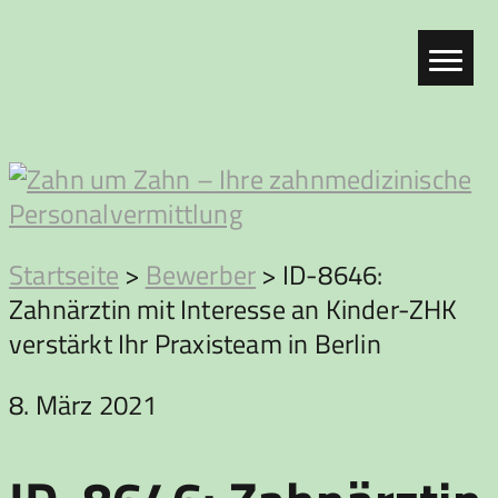
Zum
Inhalt
springen
Zahn
Startseite
>
Bewerber
>
ID-8646:
Zahnärztin mit Interesse an Kinder-ZHK
um
verstärkt Ihr Praxisteam in Berlin
Zahn
8. März 2021