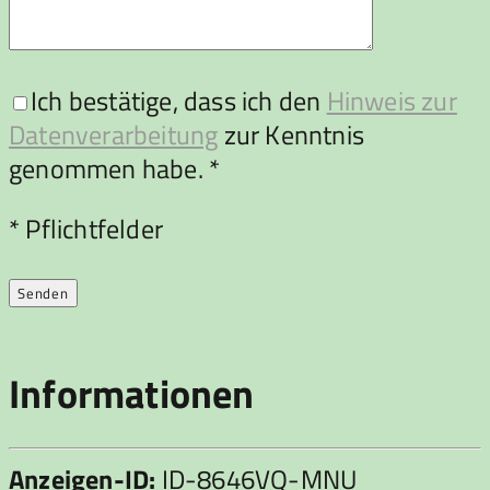
Ich bestätige, dass ich den
Hinweis zur
Datenverarbeitung
zur Kenntnis
genommen habe. *
Bitte lasse dieses Feld leer.
* Pflichtfelder
Informationen
Anzeigen-ID:
ID-8646VQ-MNU