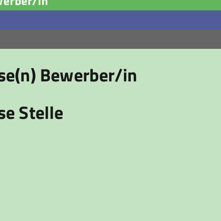
werber/in
ese(n) Bewerber/in
se Stelle