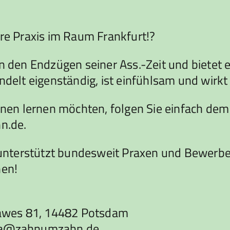
hre Praxis im Raum Frankfurt!?
n den Endzügen seiner Ass.-Zeit und bietet er
ndelt eigenständig, ist einfühlsam und wirkt
n lernen möchten, folgen Sie einfach dem LI
n.de.
terstützt bundesweit Praxen und Bewerber b
nen!
awes 81, 14482 Potsdam
urka@zahnumzahn.de