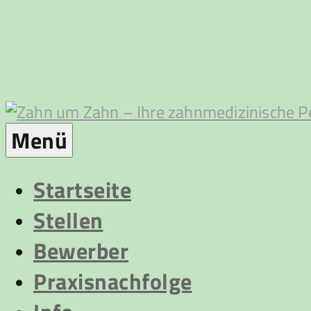
Zum
Inhalt
springen
Zahn
Menü
um
Startseite
Stellen
Zahn
Bewerber
Praxisnachfolge