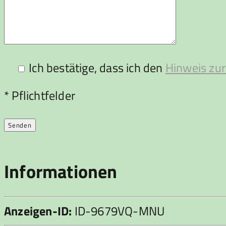
Ich bestätige, dass ich den
Hinweis zur
Bitte lasse dieses Feld leer.
* Pflichtfelder
Informationen
Anzeigen-ID:
ID-9679VQ-MNU