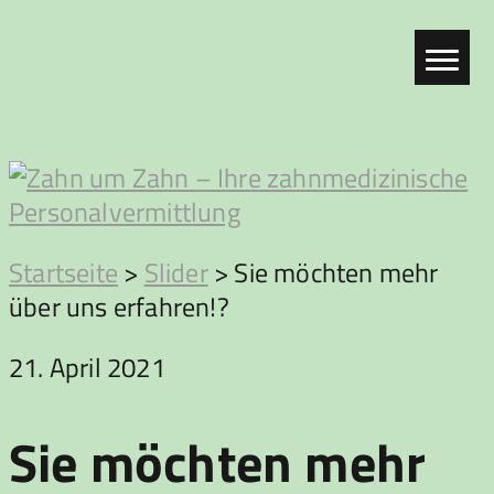
Zum
Inhalt
springen
Zahn
Startseite
>
Slider
>
Sie möchten mehr
über uns erfahren!?
um
21. April 2021
Zahn
Sie möchten mehr