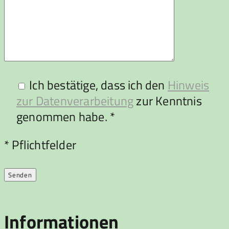
Ich bestätige, dass ich den
Hinweis
zur Datenverarbeitung
zur Kenntnis
genommen habe. *
Bitte lasse dieses Feld leer.
* Pflichtfelder
Informationen