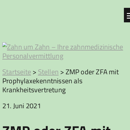
Zum
Inhalt
springen
Zahn
Startseite
>
Stellen
>
ZMP oder ZFA mit
Prophylaxekenntnissen als
um
Krankheitsvertretung
Zahn
21. Juni 2021