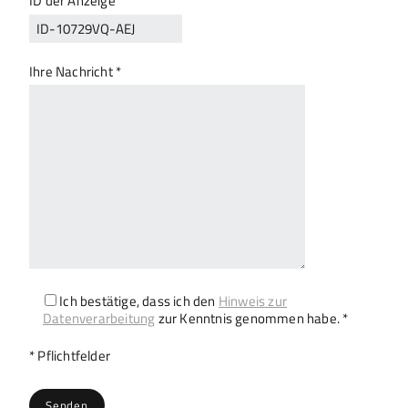
ID der Anzeige
Ihre Nachricht *
Ich bestätige, dass ich den
Hinweis zur
Datenverarbeitung
zur Kenntnis genommen habe. *
Bitte lasse dieses Feld leer.
* Pflichtfelder