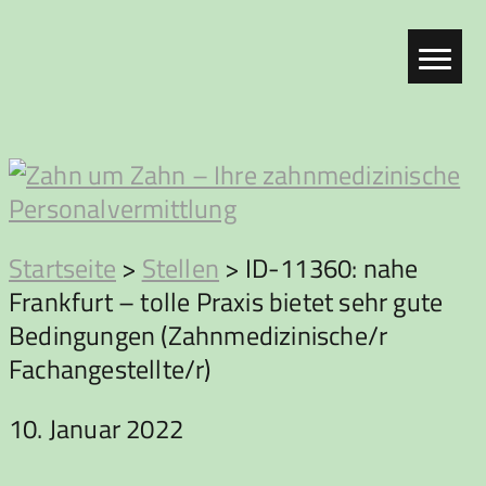
Zum
Inhalt
springen
Zahn
Startseite
>
Stellen
>
ID-11360: nahe
Frankfurt – tolle Praxis bietet sehr gute
um
Bedingungen (Zahnmedizinische/r
Fachangestellte/r)
Zahn
10. Januar 2022