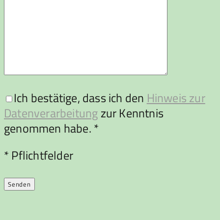
Ich bestätige, dass ich den
Hinweis zur
Datenverarbeitung
zur Kenntnis
genommen habe. *
Bitte lasse dieses Feld leer.
* Pflichtfelder