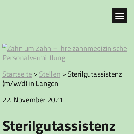
Zum
Inhalt
springen
Zahn
Startseite
>
Stellen
>
Sterilgutassistenz
(m/w/d) in Langen
um
22. November 2021
Zahn
Sterilgutassistenz