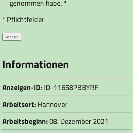
genommen habe. *
Bitte lasse dieses Feld leer.
* Pflichtfelder
Informationen
Anzeigen-ID:
ID-11658PBBYRF
Arbeitsort:
Hannover
Arbeitsbeginn:
08. Dezember 2021