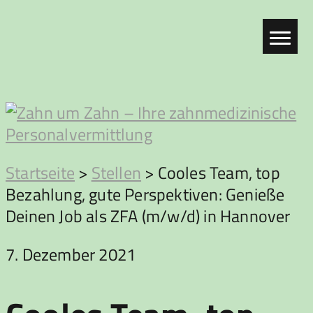
Zum
Inhalt
springen
Zahn
Startseite
>
Stellen
>
Cooles Team, top
Bezahlung, gute Perspektiven: Genieße
um
Deinen Job als ZFA (m/w/d) in Hannover
Zahn
7. Dezember 2021