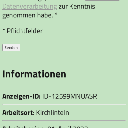
Datenverarbeitung
zur Kenntnis
genommen habe. *
Bitte lasse dieses Feld leer.
* Pflichtfelder
Informationen
Anzeigen-ID:
ID-12599MNUASR
Arbeitsort:
Kirchlinteln