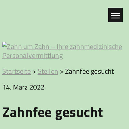
Zum
Inhalt
springen
Zahn
Startseite
>
Stellen
>
Zahnfee gesucht
um
14. März 2022
Zahn
Zahnfee gesucht