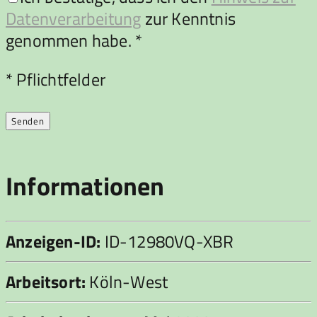
Datenverarbeitung
zur Kenntnis
genommen habe. *
Bitte lasse dieses Feld leer.
* Pflichtfelder
Informationen
Anzeigen-ID:
ID-12980VQ-XBR
Arbeitsort:
Köln-West