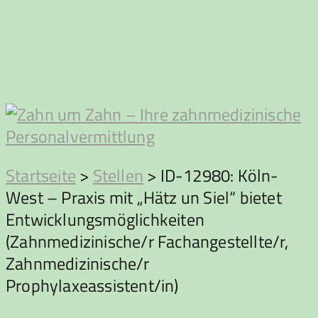
Zum
Inhalt
springen
Zahn
Startseite
>
Stellen
>
ID-12980: Köln-
West – Praxis mit „Hätz un Siel“ bietet
um
Entwicklungsmöglichkeiten
(Zahnmedizinische/r Fachangestellte/r,
Zahn
Zahnmedizinische/r
Prophylaxeassistent/in)