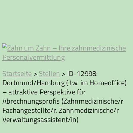
Zum
Inhalt
springen
Zahn
Startseite
>
Stellen
>
ID-12998:
Dortmund/Hamburg ( tw. im Homeoffice)
um
– attraktive Perspektive für
Abrechnungsprofis (Zahnmedizinische/r
Zahn
Fachangestellte/r, Zahnmedizinische/r
Verwaltungsassistent/in)