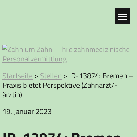
Zum
Inhalt
springen
Zahn
Startseite
>
Stellen
>
ID-13874: Bremen –
Praxis bietet Perspektive (Zahnarzt/-
um
ärztin)
Zahn
19. Januar 2023