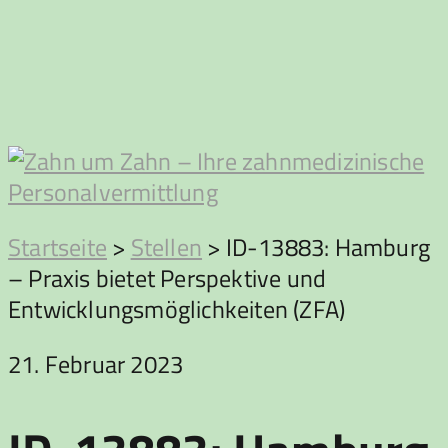
Zum
Inhalt
springen
Zahn
Startseite
>
Stellen
>
ID-13883: Hamburg
– Praxis bietet Perspektive und
um
Entwicklungsmöglichkeiten (ZFA)
Zahn
21. Februar 2023