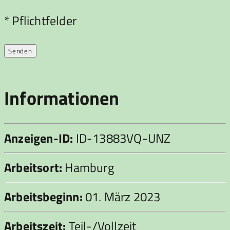
Bitte lasse dieses Feld leer.
* Pflichtfelder
Informationen
Anzeigen-ID:
ID-13883VQ-UNZ
Arbeitsort:
Hamburg
Arbeitsbeginn:
01. März 2023
Arbeitszeit:
Teil-/Vollzeit