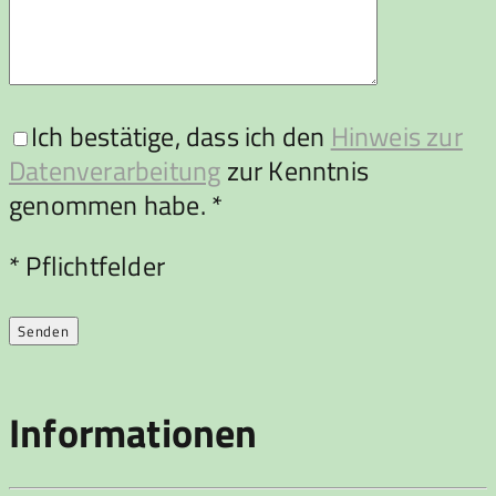
Ich bestätige, dass ich den
Hinweis zur
Datenverarbeitung
zur Kenntnis
genommen habe. *
Bitte lasse dieses Feld leer.
* Pflichtfelder
Informationen