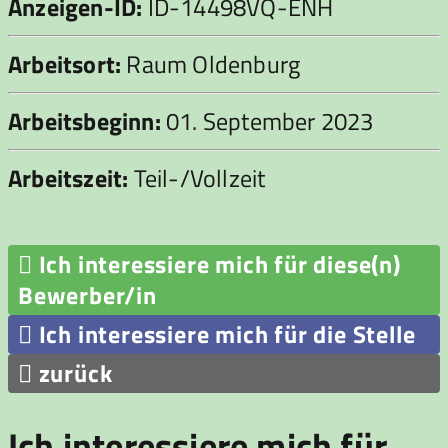
Anzeigen-ID:
ID-14498VQ-ENH
Arbeitsort:
Raum Oldenburg
Arbeitsbeginn:
01. September 2023
Arbeitszeit:
Teil-/Vollzeit

Ich interessiere mich für diese(n)
Bewerber/in

Ich interessiere mich für die Stelle

zurück
Ich interessiere mich für