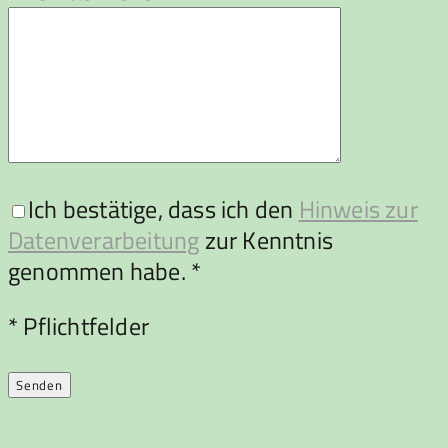
Ich bestätige, dass ich den
Hinweis zur
Datenverarbeitung
zur Kenntnis
genommen habe. *
Bitte lasse dieses Feld leer.
* Pflichtfelder