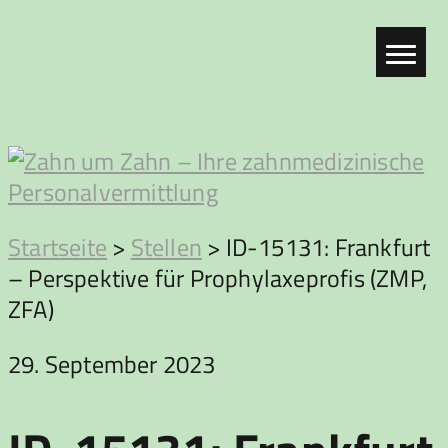
Zum
Inhalt
springen
Zahn
Startseite
>
Stellen
>
ID-15131: Frankfurt
– Perspektive für Prophylaxeprofis (ZMP,
um
ZFA)
Zahn
29. September 2023