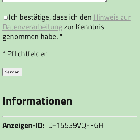
Ich bestätige, dass ich den
Hinweis zur
Datenverarbeitung
zur Kenntnis
genommen habe. *
Bitte lasse dieses Feld leer.
* Pflichtfelder
Informationen
Anzeigen-ID:
ID-15539VQ-FGH