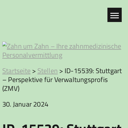
Zum
Inhalt
springen
Zahn
Startseite
>
Stellen
>
ID-15539: Stuttgart
– Perspektive für Verwaltungsprofis
um
(ZMV)
Zahn
30. Januar 2024