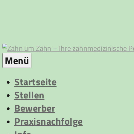
Zum
Inhalt
springen
Zahn
Menü
um
Startseite
Stellen
Zahn
Bewerber
Praxisnachfolge