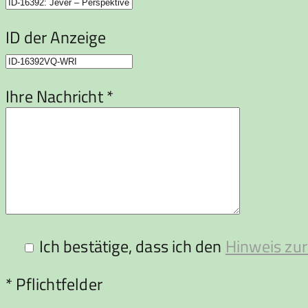
ID der Anzeige
Ihre Nachricht *
Ich bestätige, dass ich den
Hinweis zur
Bitte lasse dieses Feld leer.
* Pflichtfelder