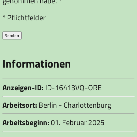
genommen habe. *
Bitte lasse dieses Feld leer.
* Pflichtfelder
Informationen
Anzeigen-ID:
ID-16413VQ-ORE
Arbeitsort:
Berlin - Charlottenburg
Arbeitsbeginn:
01. Februar 2025