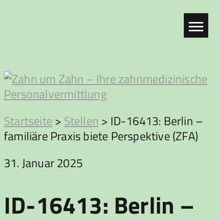
Zum
Inhalt
springen
Zahn
Startseite
>
Stellen
>
ID-16413: Berlin –
familiäre Praxis biete Perspektive (ZFA)
um
31. Januar 2025
Zahn
ID-16413: Berlin –