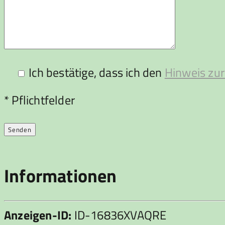
Ich bestätige, dass ich den
Hinweis zur
Bitte lasse dieses Feld leer.
* Pflichtfelder
Informationen
Anzeigen-ID:
ID-16836XVAQRE