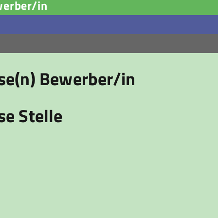
werber/in
ese(n) Bewerber/in
se Stelle