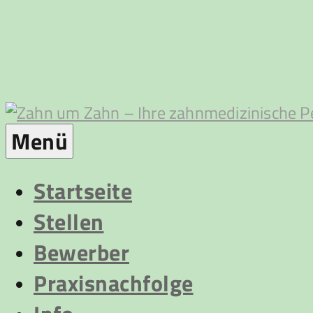
Zum
Inhalt
springen
Zahn
Menü
um
Startseite
Stellen
Zahn
Bewerber
Praxisnachfolge