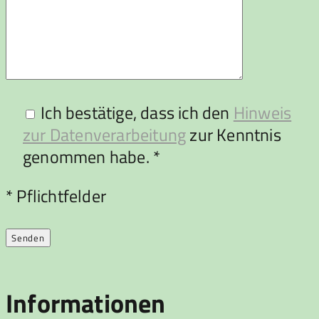
Ich bestätige, dass ich den
Hinweis
zur Datenverarbeitung
zur Kenntnis
genommen habe. *
Bitte lasse dieses Feld leer.
* Pflichtfelder
Informationen