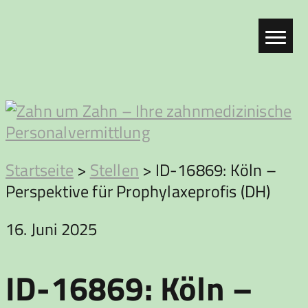
Zum
Inhalt
springen
Zahn
Startseite
>
Stellen
>
ID-16869: Köln –
Perspektive für Prophylaxeprofis (DH)
um
16. Juni 2025
Zahn
ID-16869: Köln –