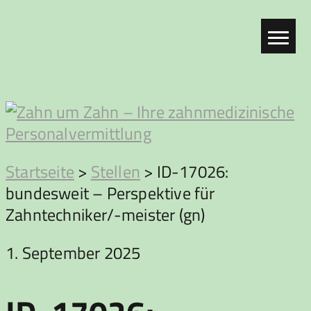
Zum
Inhalt
springen
Zahn
Startseite
>
Stellen
>
ID-17026:
bundesweit – Perspektive für
um
Zahntechniker/-meister (gn)
Zahn
1. September 2025