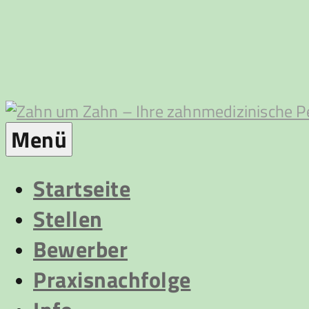
Zum
Inhalt
springen
Zahn
Menü
um
Startseite
Stellen
Zahn
Bewerber
Praxisnachfolge