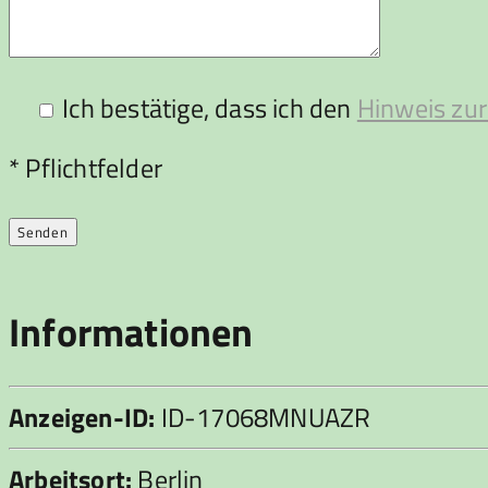
Ich bestätige, dass ich den
Hinweis zur
Bitte lasse dieses Feld leer.
* Pflichtfelder
Informationen
Anzeigen-ID:
ID-17068MNUAZR
Arbeitsort:
Berlin