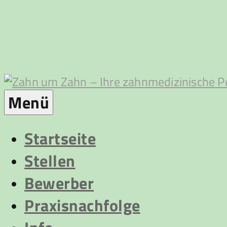
Zum
Inhalt
springen
Zahn
Menü
um
Startseite
Stellen
Zahn
Bewerber
Praxisnachfolge