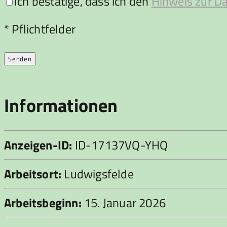
Ich bestätige, dass ich den
Hinweis zur D
Bitte lasse dieses Feld leer.
* Pflichtfelder
Informationen
Anzeigen-ID:
ID-17137VQ-YHQ
Arbeitsort:
Ludwigsfelde
Arbeitsbeginn:
15. Januar 2026