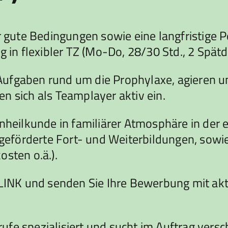
r gute Bedingungen sowie eine langfristige 
g in flexibler TZ (Mo-Do, 28/30 Std., 2 Spätd
ufgaben rund um die Prophylaxe, agieren un
n sich als Teamplayer aktiv ein.
hnheilkunde in familiärer Atmosphäre in de
förderte Fort- und Weiterbildungen, sowie 
osten o.ä.).
 LINK und senden Sie Ihre Bewerbung mit ak
fe spezialisiert und sucht im Auftrag versc