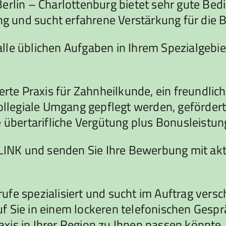
erlin – Charlottenburg bietet sehr gute Bed
ung und sucht erfahrene Verstärkung für die 
le üblichen Aufgaben in Ihrem Spezialgebie
erte Praxis für Zahnheilkunde, ein freundlich
egiale Umgang gepflegt werden, geförderte
 übertarifliche Vergütung plus Bonusleistung
 LINK und senden Sie Ihre Bewerbung mit ak
fe spezialisiert und sucht im Auftrag versc
rauf Sie in einem lockeren telefonischen Ges
xis in Ihrer Region zu Ihnen passen könnte.