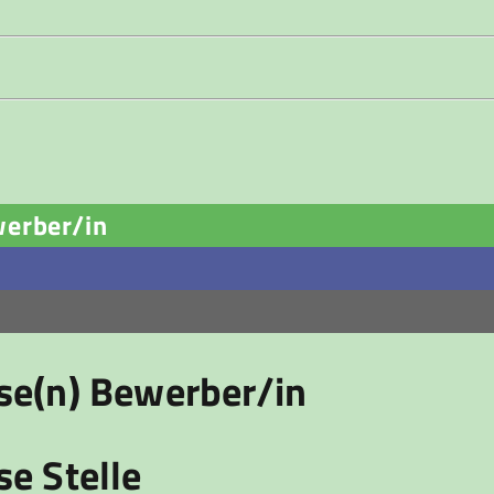
werber/in
ese(n) Bewerber/in
se Stelle