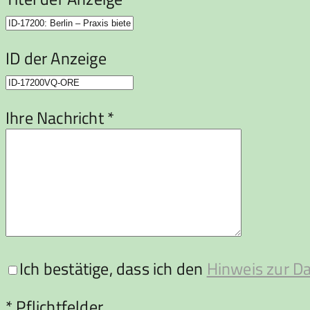
ID der Anzeige
Ihre Nachricht *
Ich bestätige, dass ich den
Hinweis zur D
Bitte lasse dieses Feld leer.
* Pflichtfelder