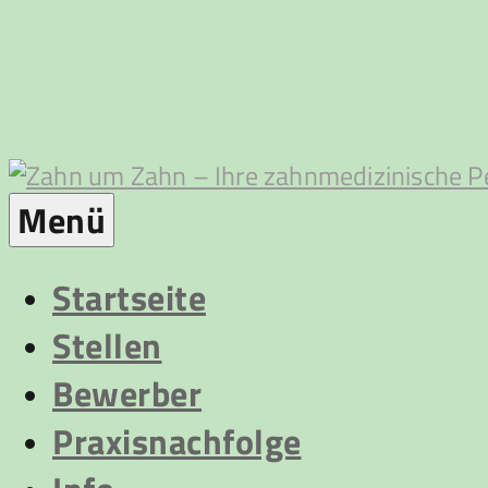
Zum
Inhalt
springen
Zahn
Menü
um
Startseite
Stellen
Zahn
Bewerber
Praxisnachfolge