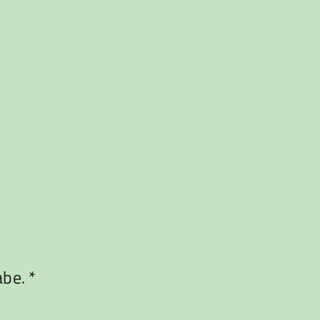
be. *