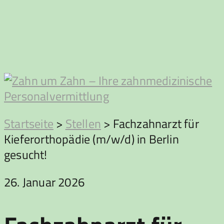
Zum
Inhalt
springen
Zahn
Startseite
>
Stellen
>
Fachzahnarzt für
Kieferorthopädie (m/w/d) in Berlin
um
gesucht!
Zahn
26. Januar 2026