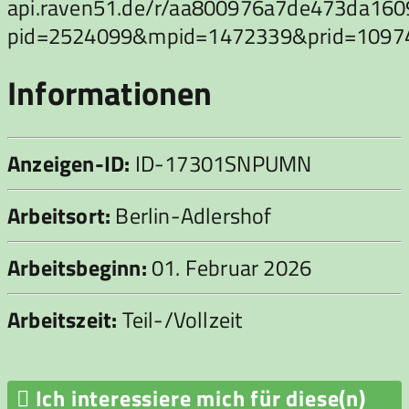
api.raven51.de/r/aa800976a7de473da16
pid=2524099&mpid=1472339&prid=1097
Informationen
Anzeigen-ID:
ID-17301SNPUMN
Arbeitsort:
Berlin-Adlershof
Arbeitsbeginn:
01. Februar 2026
Arbeitszeit:
Teil-/Vollzeit

Ich interessiere mich für diese(n)