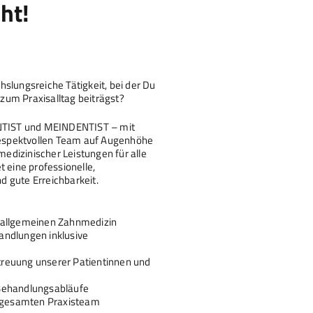
ht!
slungsreiche Tätigkeit, bei der Du
v zum Praxisalltag beiträgst?
TIST und MEINDENTIST – mit
espektvollen Team auf Augenhöhe
dizinischer Leistungen für alle
t eine professionelle,
 gute Erreichbarkeit.
 allgemeinen Zahnmedizin
andlungen inklusive
reuung unserer Patientinnen und
 Behandlungsabläufe
 gesamten Praxisteam