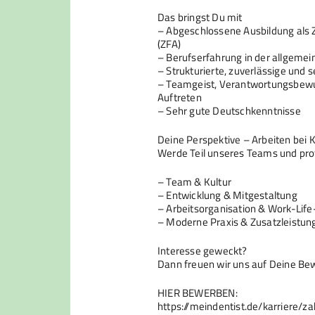
Das bringst Du mit
– Abgeschlossene Ausbildung als 
(ZFA)
– Berufserfahrung in der allgeme
– Strukturierte, zuverlässige und 
– Teamgeist, Verantwortungsbewus
Auftreten
– Sehr gute Deutschkenntnisse
Deine Perspektive – Arbeiten b
Werde Teil unseres Teams und prof
– Team & Kultur
– Entwicklung & Mitgestaltung
– Arbeitsorganisation & Work-Lif
– Moderne Praxis & Zusatzleistun
Interesse geweckt?
Dann freuen wir uns auf Deine Be
HIER BEWERBEN:
https://meindentist.de/karriere/z