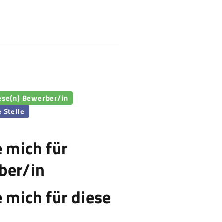
iese(n) Bewerber/in
e Stelle
e mich für
ber/in
e mich für diese