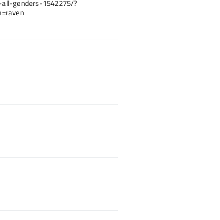
-all-genders-1542275/?
n=raven