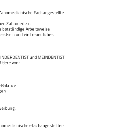
Zahnmedizinische Fachangestellte
inen Zahnmedizin
selbstständige Arbeitsweise
stsein und ein freundliches
ei KINDERDENTIST und MEINDENTIST
itiere von:
e-Balance
gen
werbung.
ahnmedizinischer-fachangestellter-