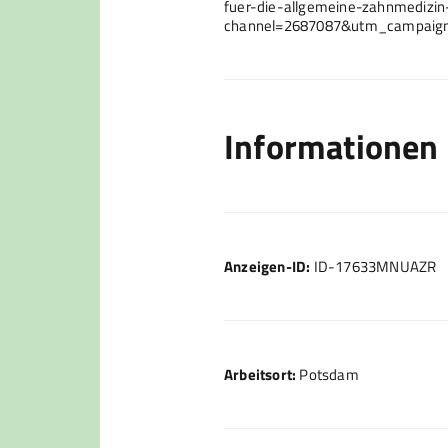
fuer-die-allgemeine-zahnmedizin
channel=2687087&utm_campaig
Informationen
Anzeigen-ID:
ID-17633MNUAZR
Arbeitsort:
Potsdam