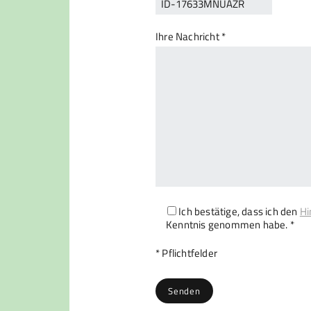
Ihre Nachricht *
Ich bestätige, dass ich den
Hi
Kenntnis genommen habe. *
Bitte lasse dieses Feld leer.
* Pflichtfelder