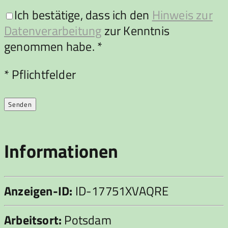
Ich bestätige, dass ich den
Hinweis zur
Datenverarbeitung
zur Kenntnis
genommen habe. *
Bitte lasse dieses Feld leer.
* Pflichtfelder
Informationen
Anzeigen-ID:
ID-17751XVAQRE
Arbeitsort:
Potsdam