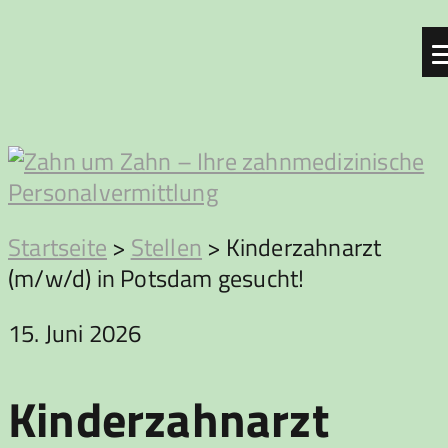
Zum
Inhalt
springen
Zahn
Startseite
>
Stellen
>
Kinderzahnarzt
(m/w/d) in Potsdam gesucht!
um
15. Juni 2026
Zahn
Kinderzahnarzt